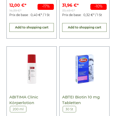
12,00 €*
31,96 €*
-17%
-10%
14,39 €*
35,49 €*
Prix de base :
0,40 €* / 1 St
Prix de base :
0,32 €* / 1 St
Add to shopping cart
Add to shopping cart
ABITIMA Clinic
ABTEI Biotin 10 mg
Körperlotion
Tabletten
200 ml
30 St