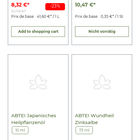
8,32 €*
10,47 €*
-23%
10,79 €*
Prix de base :
41,60 €* / 1 L
Prix de base :
0,35 €* / 1 St
Add to shopping cart
Nicht vorrätig
ABTEI Japanisches
ABTEI Wundheil
Heilpflanzenöl
Zinksalbe
10 ml
75 ml