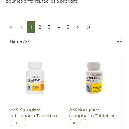
pour les enfants, faciles à prendre.
1
2
3
4
5
A-Z Komplex-
A-Z Komplex-
ratiopharm Tabletten
ratiopharm Tabletten
30 St
100 St