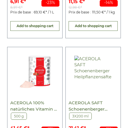
6,91 €*
11,15 €*
-23%
-14%
8,97 €*
12,98 €*
Prix de base :
69,10 €* / 1 L
Prix de base :
111,50 €* / 1 kg
Add to shopping cart
Add to shopping cart
ACEROLA 100%
ACEROLA SAFT
natürliches Vitamin C
Schoenenberger
Pulver
Heilpflanzensäfte
500 g
3X200 ml