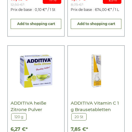
12,50 €*
8,75 €*
Prix de base :
0,10 €* / 1 St
Prix de base :
674,00 €* / 1 L
Add to shopping cart
Add to shopping cart
ADDITIVA heiße
ADDITIVA Vitamin C 1
Zitrone Pulver
g Brausetabletten
120 g
20 St
6,27 €*
7,85 €*