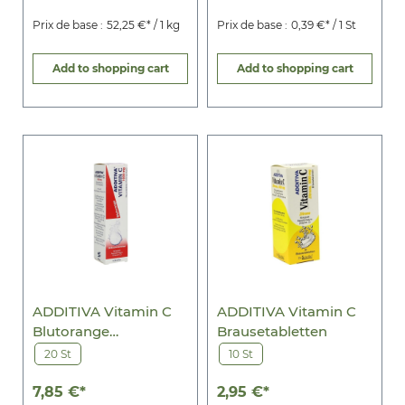
Prix de base :
52,25 €* / 1 kg
Prix de base :
0,39 €* / 1 St
Add to shopping cart
Add to shopping cart
ADDITIVA Vitamin C
ADDITIVA Vitamin C
Blutorange
Brausetabletten
Brausetabletten
20 St
10 St
7,85 €*
2,95 €*