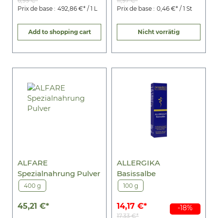
6,99 €*
11,97 €*
Prix de base :
492,86 €* / 1 L
Prix de base :
0,46 €* / 1 St
Add to shopping cart
Nicht vorrätig
ALFARE
ALLERGIKA
Spezialnahrung Pulver
Basissalbe
400 g
100 g
45,21 €*
14,17 €*
-18%
17,33 €*