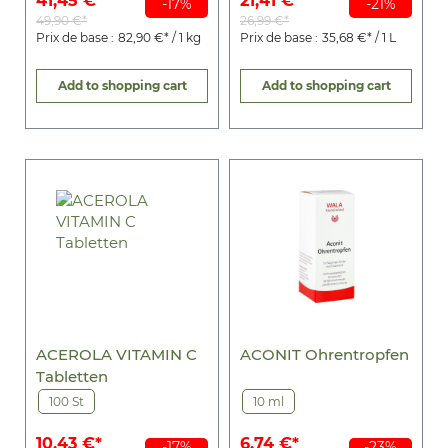
41,45 €*
21,41 €*
-17%
-21%
49,90 €*
26,99 €*
Prix de base :
82,90 €* / 1 kg
Prix de base :
35,68 €* / 1 L
Add to shopping cart
Add to shopping cart
ACEROLA VITAMIN C
ACONIT Ohrentropfen
Tabletten
100 St
10 ml
10,43 €*
6,74 €*
-17%
-23%