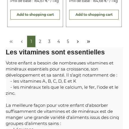
Prix de base :
164,67 €* / 1 kg
Prix de base :
164,68 €* / 1 kg
Add to shopping cart
Add to shopping cart
1
2
3
4
5
Les vitamines sont essentielles
Votre enfant a besoin de nombreuses vitamines et
minéraux essentiels pour sa croissance, son
développement et sa santé. Il s'agit notamment de :
- les vitamines A, B, C, D, E et K
- les minéraux tels que le calcium, le fer, l'iode et le
zinc.
La meilleure façon pour votre enfant d'absorber
suffisamment de vitamines et de minéraux est de
manger une grande variété d'aliments issus des cinq
groupes d'aliments sains :