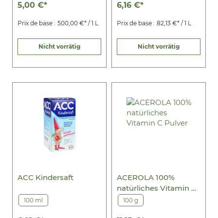
5,00 €*
6,16 €*
Prix de base :
500,00 €* / 1 L
Prix de base :
82,13 €* / 1 L
Nicht vorrätig
Nicht vorrätig
ACC Kindersaft
ACEROLA 100%
natürliches Vitamin C
Pulver
100 ml
100 g