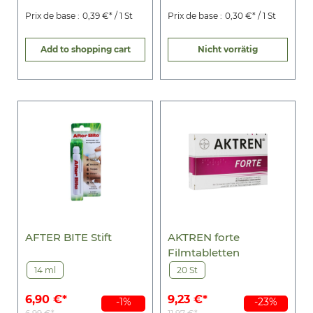
Prix de base :
0,39 €* / 1 St
Prix de base :
0,30 €* / 1 St
Add to shopping cart
Nicht vorrätig
AFTER BITE Stift
AKTREN forte
Filmtabletten
14 ml
20 St
6,90 €*
9,23 €*
-1%
-23%