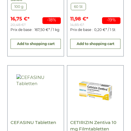
100 g
60 St
16,75 €*
11,98 €*
-18%
-19%
20,48 €*
14,85 €*
Prix de base :
167,50 €* / 1 kg
Prix de base :
0,20 €* / 1 St
Add to shopping cart
Add to shopping cart
CEFASINU Tabletten
CETIRIZIN Zentiva 10
mg Filmtabletten