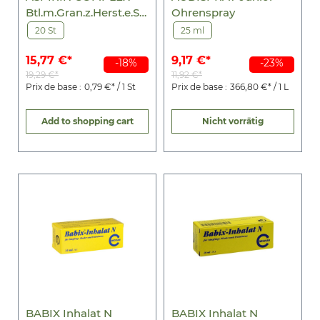
Btl.m.Gran.z.Herst.e.Su
Ohrenspray
sp.z.Einn.
20 St
25 ml
15,77 €*
9,17 €*
-18%
-23%
19,29 €*
11,92 €*
Prix de base :
0,79 €* / 1 St
Prix de base :
366,80 €* / 1 L
Add to shopping cart
Nicht vorrätig
BABIX Inhalat N
BABIX Inhalat N