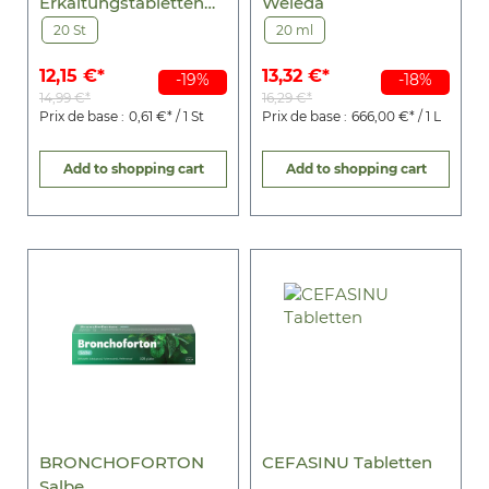
Erkältungstabletten
Weleda
200 mg/30 mg FTA
20 St
20 ml
12,15 €*
13,32 €*
-19%
-18%
14,99 €*
16,29 €*
Prix de base :
0,61 €* / 1 St
Prix de base :
666,00 €* / 1 L
Add to shopping cart
Add to shopping cart
BRONCHOFORTON
CEFASINU Tabletten
Salbe