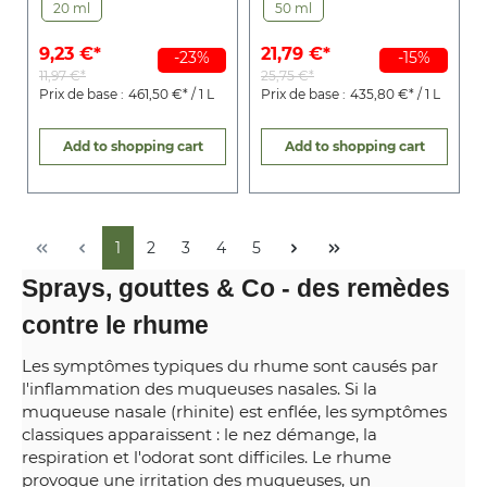
20 ml
50 ml
9,23 €*
21,79 €*
-23%
-15%
11,97 €*
25,75 €*
Prix de base :
461,50 €* / 1 L
Prix de base :
435,80 €* / 1 L
Add to shopping cart
Add to shopping cart
1
2
3
4
5
Sprays, gouttes & Co - des remèdes
contre le rhume
Les symptômes typiques du rhume sont causés par
l'inflammation des muqueuses nasales. Si la
muqueuse nasale (rhinite) est enflée, les symptômes
classiques apparaissent : le nez démange, la
respiration et l'odorat sont difficiles. Le rhume
provoque une irritation des muqueuses, un