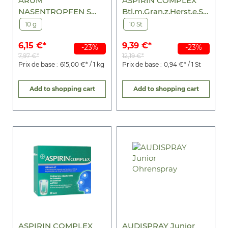
ARUM
ASPIRIN COMPLEX
NASENTROPFEN S
Btl.m.Gran.z.Herst.e.Su
220
sp.z.Einn.
10 g
10 St
6,15 €*
9,39 €*
-23%
-23%
7,97 €*
12,19 €*
Prix de base :
615,00 €* / 1 kg
Prix de base :
0,94 €* / 1 St
Add to shopping cart
Add to shopping cart
ASPIRIN COMPLEX
AUDISPRAY Junior