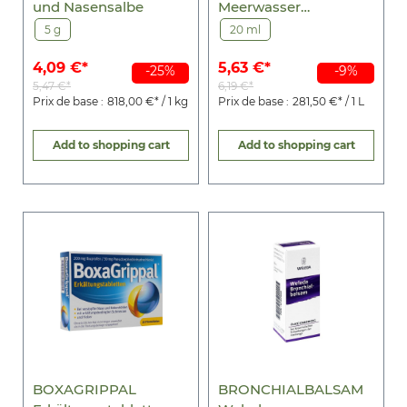
und Nasensalbe
Meerwasser
Nasenspray
5 g
20 ml
4,09 €*
5,63 €*
-25%
-9%
5,47 €*
6,19 €*
Prix de base :
818,00 €* / 1 kg
Prix de base :
281,50 €* / 1 L
Add to shopping cart
Add to shopping cart
BOXAGRIPPAL
BRONCHIALBALSAM