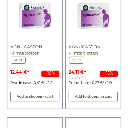
AGNUCASTON
AGNUCASTON
Filmtabletten
Filmtabletten
30 St
90 St
12,44 €*
24,11 €*
-18%
-15%
15,23 €*
28,49 €*
Prix de base :
0,41 €* / 1 St
Prix de base :
0,27 €* / 1 St
Add to shopping cart
Add to shopping cart