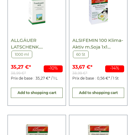
ALLGÄUER
ALSIFEMIN 100 Klima-
LATSCHENK.
Aktiv m.Soja 1x1
Franzbranntwein extra
Kapseln
1000 ml
60 St
stark
35,27 €*
33,67 €*
-10%
-14%
38,99 €*
38,99 €*
Prix de base :
35,27 €* / 1 L
Prix de base :
0,56 €* / 1 St
Add to shopping cart
Add to shopping cart