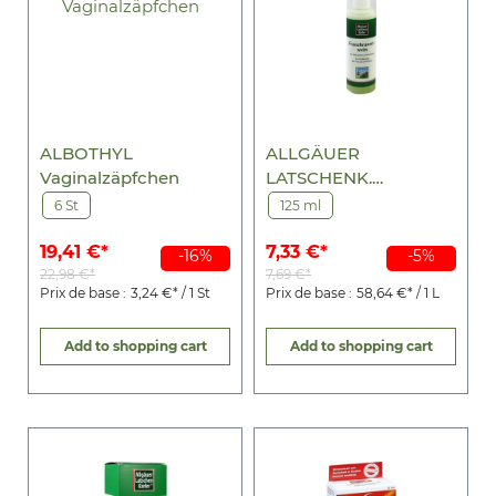
ALBOTHYL
ALLGÄUER
Vaginalzäpfchen
LATSCHENK.
Franzbranntw.e.st.Pu
6 St
125 ml
mpzerst.
19,41 €*
7,33 €*
-16%
-5%
22,98 €*
7,69 €*
Prix de base :
3,24 €* / 1 St
Prix de base :
58,64 €* / 1 L
Add to shopping cart
Add to shopping cart