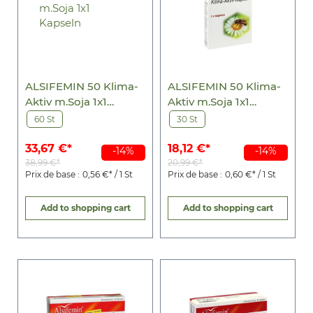
ALSIFEMIN 50 Klima-
ALSIFEMIN 50 Klima-
Aktiv m.Soja 1x1
Aktiv m.Soja 1x1
Kapseln
Kapseln
60 St
30 St
33,67 €*
18,12 €*
-14%
-14%
38,99 €*
20,99 €*
Prix de base :
0,56 €* / 1 St
Prix de base :
0,60 €* / 1 St
Add to shopping cart
Add to shopping cart