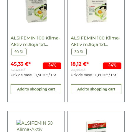
ALSIFEMIN 100 Klima-
ALSIFEMIN 100 Klima-
Aktiv m.Soja 1x1
Aktiv m.Soja 1x1
Kapseln
Kapseln
90 St
30 St
45,33 €*
18,12 €*
-14%
-14%
52,49 €*
20,99 €*
Prix de base :
0,50 €* / 1 St
Prix de base :
0,60 €* / 1 St
Add to shopping cart
Add to shopping cart