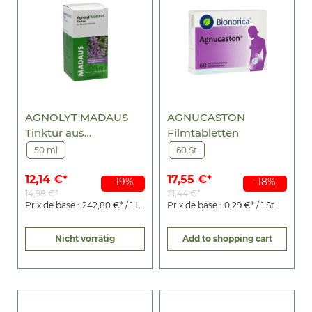
AGNOLYT MADAUS
AGNUCASTON
Tinktur aus
Filmtabletten
Keuschlammfrüchten
50 ml
60 St
12,14 €*
17,55 €*
-19%
-18%
14,98 €*
21,44 €*
Prix de base :
242,80 €* / 1 L
Prix de base :
0,29 €* / 1 St
Nicht vorrätig
Add to shopping cart