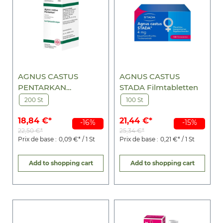
AGNUS CASTUS
AGNUS CASTUS
PENTARKAN
STADA Filmtabletten
Tabletten
200 St
100 St
18,84 €*
21,44 €*
-16%
-15%
22,50 €*
25,34 €*
Prix de base :
0,09 €* / 1 St
Prix de base :
0,21 €* / 1 St
Add to shopping cart
Add to shopping cart