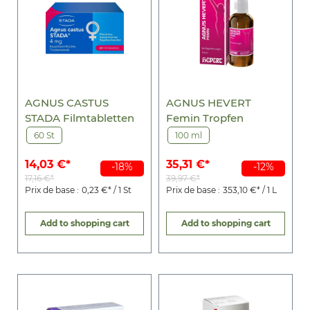
AGNUS CASTUS
AGNUS HEVERT
STADA Filmtabletten
Femin Tropfen
60 St
100 ml
14,03 €*
35,31 €*
-18%
-12%
17,16 €*
39,97 €*
Prix de base :
0,23 €* / 1 St
Prix de base :
353,10 €* / 1 L
Add to shopping cart
Add to shopping cart