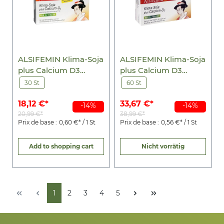
ALSIFEMIN Klima-Soja
ALSIFEMIN Klima-Soja
plus Calcium D3
plus Calcium D3
Tabletten
Tabletten
30 St
60 St
18,12 €*
33,67 €*
-14%
-14%
20,99 €*
38,99 €*
Prix de base :
0,60 €* / 1 St
Prix de base :
0,56 €* / 1 St
Add to shopping cart
Nicht vorrätig
1
2
3
4
5