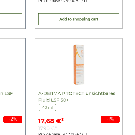
Prix de base :
378,00 €* / 1 L
Add to shopping cart
n LSF
A-DERMA PROTECT unsichtbares
Fluid LSF 50+
40 ml
-2%
-1%
17,68 €*
17,90 €*
Prix de base :
442,00 €* / 1 L