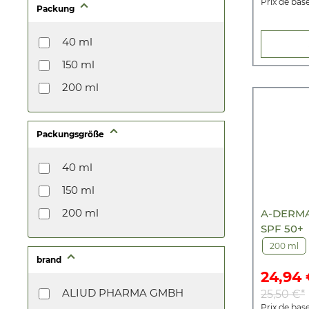
Prix de base
Packung
40 ml
150 ml
200 ml
Packungsgröße
40 ml
150 ml
200 ml
A-DERMA
SPF 50+
200 ml
brand
24,94 
ALIUD PHARMA GMBH
25,50 €*
Prix de base