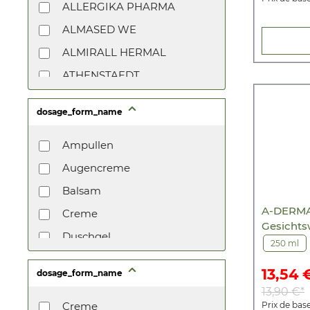
ALLERGIKA PHARMA
ALMASED WE
ALMIRALL HERMAL
ATHENSTAEDT
AXISIS
dosage_form_name
BAYER SELBSTMED
B BRILLIANT LIFESTYLE
Ampullen
BECKMANN/S
Augencreme
BENEVI MED
Balsam
A-DERMA 
BIOMARIS
Creme
Gesichts
BLUECHER SCHERING
Duschgel
250 ml
BOSSHAMMER
Elixier
13,54 
dosage_form_name
BOUHON
Emulsion
13,90 €*
CEFAK
Flüssigkeit
Creme
Prix de base