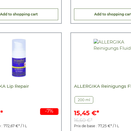
Add to shopping cart
Add to shopping car
A Lip Repair
ALLERGIKA Reinigungs F
200 ml
-7%
*
15,45 €*
16,60 €*
 :
772,67 €* / 1 L
Prix de base :
77,25 €* / 1 L