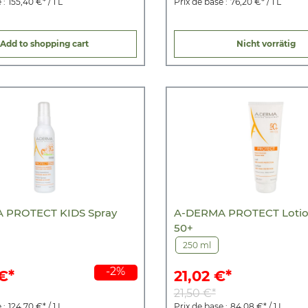
 :
155,40 €* / 1 L
Prix de base :
76,20 €* / 1 L
Add to shopping cart
Nicht vorrätig
 PROTECT KIDS Spray
A-DERMA PROTECT Lotio
50+
250 ml
-2%
€*
21,02 €*
21,50 €*
 :
124,70 €* / 1 L
Prix de base :
84,08 €* / 1 L