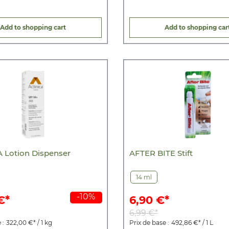
Add to shopping cart
Add to shopping car
 Lotion Dispenser
AFTER BITE Stift
14 ml
-10%
€*
6,90 €*
6,99 €*
 :
322,00 €* / 1 kg
Prix de base :
492,86 €* / 1 L