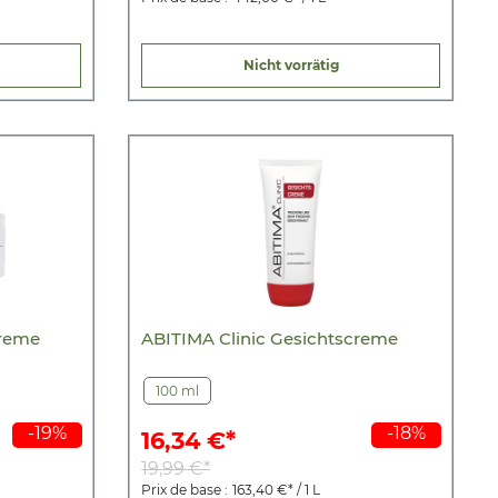
Nicht vorrätig
creme
ABITIMA Clinic Gesichtscreme
100 ml
-19%
-18%
16,34 €*
19,99 €*
Prix de base :
163,40 €* / 1 L