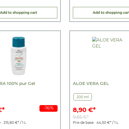
Add to shopping cart
Add to shopping car
A 100% pur Gel
ALOE VERA GEL
200 ml
-16%
€*
8,90 €*
9,85 €*
 :
215,80 €* / 1 L
Prix de base :
44,50 €* / 1 L