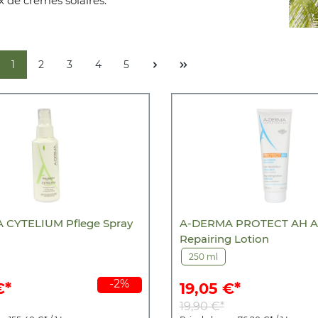
x de crèmes solaires.
1
2
3
4
5
 CYTELIUM Pflege Spray
A-DERMA PROTECT AH Af
Repairing Lotion
250 ml
-2%
€*
19,05 €*
19,90 €*