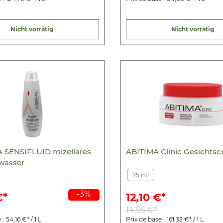
Nicht vorrätig
Nicht vorrätig
SENSIFLUID mizellares
ABITIMA Clinic Gesichts
wasser
75 ml
-3%
€*
12,10 €*
14,95 €*
 :
54,16 €* / 1 L
Prix de base :
161,33 €* / 1 L