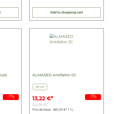
t
Add to shopping cart
luid
ALMASED Antifaltin Öl
20 ml
-7%
-7%
13,22 €*
14,29 €*
Prix de base :
661,00 €* / 1 L