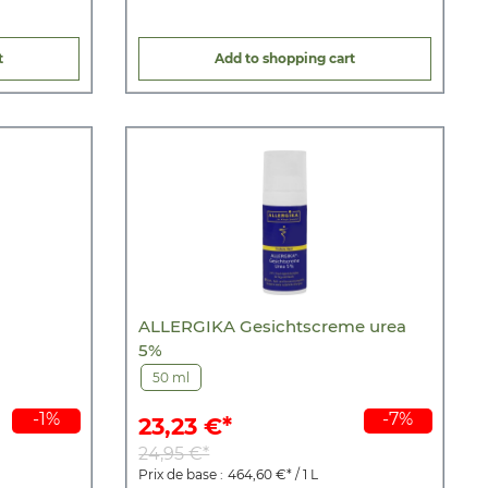
t
Add to shopping cart
ALLERGIKA Gesichtscreme urea
5%
50 ml
-1%
-7%
23,23 €*
24,95 €*
Prix de base :
464,60 €* / 1 L