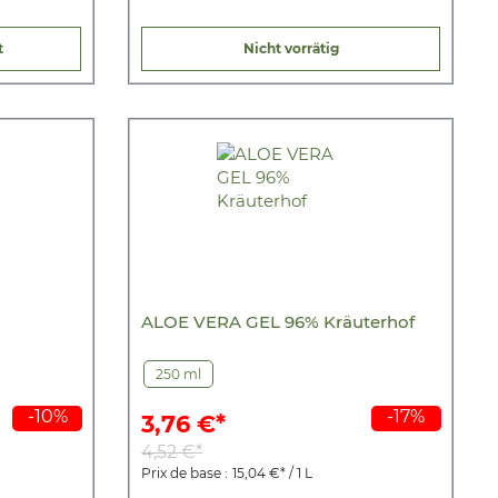
t
Nicht vorrätig
ALOE VERA GEL 96% Kräuterhof
250 ml
-10%
-17%
3,76 €*
4,52 €*
Prix de base :
15,04 €* / 1 L