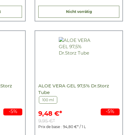
t
Nicht vorrätig
Storz
ALOE VERA GEL 97,5% Dr.Storz
Tube
100 ml
-5%
-5%
9,48 €*
9,95 €*
Prix de base :
94,80 €* / 1 L