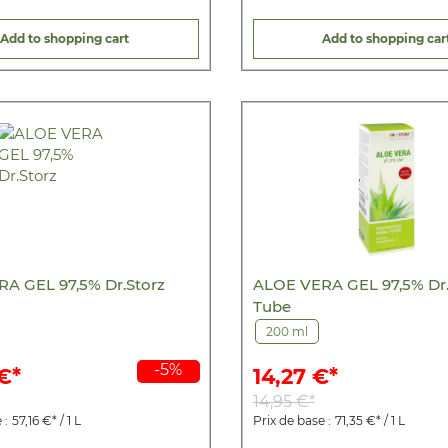
Add to shopping cart
Add to shopping car
A GEL 97,5% Dr.Storz
ALOE VERA GEL 97,5% Dr.
Tube
200 ml
-5%
€*
14,27 €*
14,95 €*
 :
57,16 €* / 1 L
Prix de base :
71,35 €* / 1 L