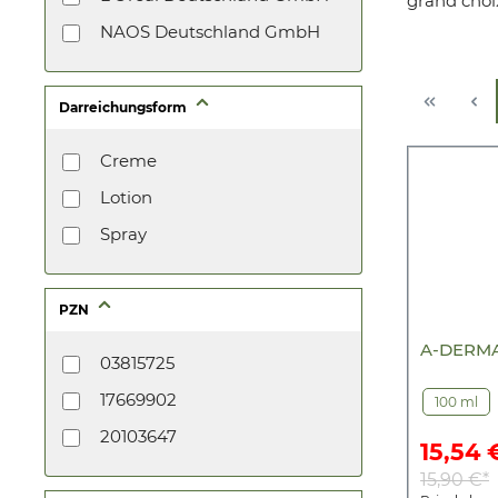
grand choi
NAOS Deutschland GmbH
Darreichungsform
Creme
Lotion
Spray
PZN
A-DERMA
03815725
17669902
100 ml
20103647
15,54 
15,90 €*