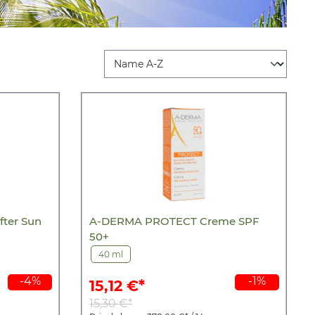
ter Sun
A-DERMA PROTECT Creme SPF
50+
40 ml
-4%
-1%
15,12 €*
15,30 €*