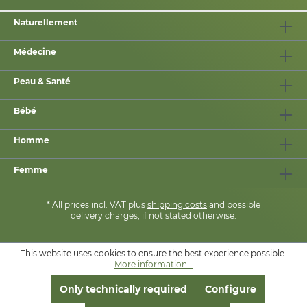
Naturellement
Médecine
Peau & Santé
Bébé
Homme
Femme
* All prices incl. VAT plus
shipping costs
and possible
delivery charges, if not stated otherwise.
This website uses cookies to ensure the best experience possible.
AVEC
❤
DE
PHARMASANA
More information...
Only technically required
Configure